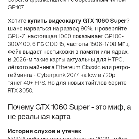
Super, а франкенштейн с обрезанным чипом
GP107.
Хотите
купить видеокарту GTX 1060 Super
?
Шанс нарваться на развод 90%. Проверяйте
GPU-Z: настоящая 1060 показывает GP106-
300/400, 6 ГБ GDDR5, частоты 1506-1708 МГц.
Фейк выдаст нестыковки в памяти или ядрах.
В 2026-м такие карты актуальны для HTPC,
лёгкого майнинга Ethereum Classic или ретро-
гейминга - Cyberpunk 2077 на low в 720p
тянет 40+ FPS. Но для новых тайтлов берите
RTX 3050.
Почему GTX 1060 Super - это миф, а
не реальная карта
История слухов и утечек