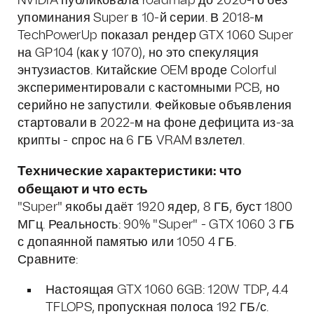
NVIDIA публиковала roadmap до 2020-го без
упоминания Super в 10-й серии. В 2018-м
TechPowerUp показал рендер GTX 1060 Super
на GP104 (как у 1070), но это спекуляция
энтузиастов. Китайские OEM вроде Colorful
экспериментировали с кастомными PCB, но
серийно не запустили. Фейковые объявления
стартовали в 2022-м на фоне дефицита из-за
крипты - спрос на 6 ГБ VRAM взлетел.
Технические характеристики: что
обещают и что есть
"Super" якобы даёт 1920 ядер, 8 ГБ, буст 1800
МГц. Реальность: 90% "Super" - GTX 1060 3 ГБ
с допаянной памятью или 1050 4 ГБ.
Сравните:
Настоящая GTX 1060 6GB: 120W TDP, 4.4
TFLOPS, пропускная полоса 192 ГБ/с.