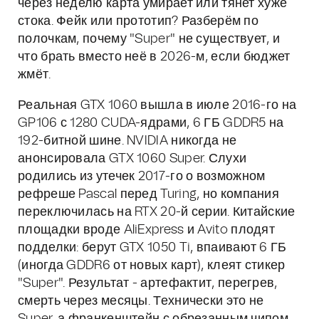
через неделю карта умирает или тянет хуже
стока. Фейк или прототип? Разберём по
полочкам, почему "Super" не существует, и
что брать вместо неё в 2026-м, если бюджет
жмёт.
Реальная GTX 1060 вышла в июле 2016-го на
GP106 с 1280 CUDA-ядрами, 6 ГБ GDDR5 на
192-битной шине. NVIDIA никогда не
анонсировала GTX 1060 Super. Слухи
родились из утечек 2017-го о возможном
рефреше Pascal перед Turing, но компания
переключилась на RTX 20-й серии. Китайские
площадки вроде AliExpress и Avito плодят
подделки: берут GTX 1050 Ti, впаивают 6 ГБ
(иногда GDDR6 от новых карт), клеят стикер
"Super". Результат - артефактит, перегрев,
смерть через месяцы. Технически это не