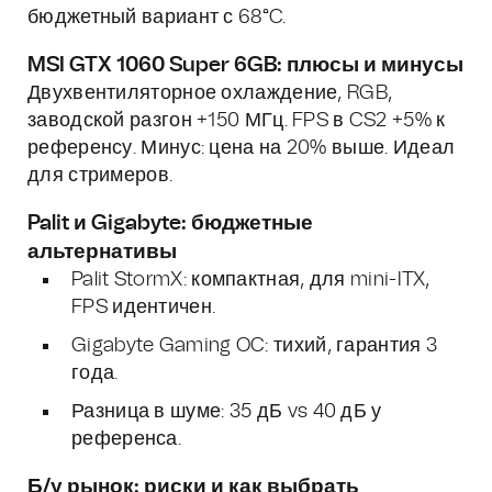
бюджетный вариант с 68°C.
MSI GTX 1060 Super 6GB: плюсы и минусы
Двухвентиляторное охлаждение, RGB,
заводской разгон +150 МГц. FPS в CS2 +5% к
референсу. Минус: цена на 20% выше. Идеал
для стримеров.
Palit и Gigabyte: бюджетные
альтернативы
Palit StormX: компактная, для mini-ITX,
FPS идентичен.
Gigabyte Gaming OC: тихий, гарантия 3
года.
Разница в шуме: 35 дБ vs 40 дБ у
референса.
Б/у рынок: риски и как выбрать