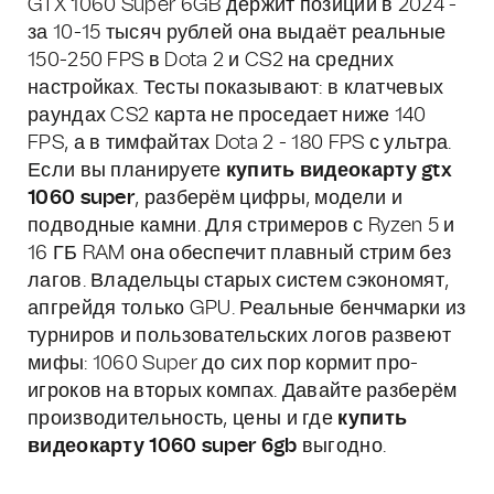
GTX 1060 Super 6GB держит позиции в 2024 -
за 10-15 тысяч рублей она выдаёт реальные
150-250 FPS в Dota 2 и CS2 на средних
настройках. Тесты показывают: в клатчевых
раундах CS2 карта не проседает ниже 140
FPS, а в тимфайтах Dota 2 - 180 FPS с ультра.
Если вы планируете
купить видеокарту gtx
1060 super
, разберём цифры, модели и
подводные камни. Для стримеров с Ryzen 5 и
16 ГБ RAM она обеспечит плавный стрим без
лагов. Владельцы старых систем сэкономят,
апгрейдя только GPU. Реальные бенчмарки из
турниров и пользовательских логов развеют
мифы: 1060 Super до сих пор кормит про-
игроков на вторых компах. Давайте разберём
производительность, цены и где
купить
видеокарту 1060 super 6gb
выгодно.