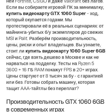
ней Fortnite, CS:GO и даже Valorant без лагов.
Если вы собираете игровой ПК за минималку,
купить видеокарту GTX 1060 Super
- ход,
который окупается годами. Мы
протестировали её в реальных сценариях: от
майнинга-убитых б/у экземпляров до свежих
MSI и Palit. Разберём производительность,
цены, риски и опыт владельцев. Вы узнаете,
стоит ли
купить видеокарту 1060 Super 6GB
сейчас, где взять дешево в Москве и как не
нарваться на подделку. Тесты на Ryzen 5
3600 + 16 ГБ RAM покажут FPS в 20+ играх.
Цены стартуют от 8 тысяч за бу - с гарантией
или без. Готовы собрать машину, которая
тащит AAA-тайтлы без переплат?
Производительность GTX 1060 6GB
в современных играх