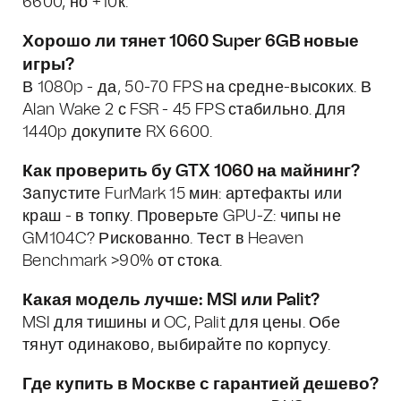
6600, но +10к.
Хорошо ли тянет 1060 Super 6GB новые
игры?
В 1080p - да, 50-70 FPS на средне-высоких. В
Alan Wake 2 с FSR - 45 FPS стабильно. Для
1440p докупите RX 6600.
Как проверить бу GTX 1060 на майнинг?
Запустите FurMark 15 мин: артефакты или
краш - в топку. Проверьте GPU-Z: чипы не
GM104C? Рискованно. Тест в Heaven
Benchmark >90% от стока.
Какая модель лучше: MSI или Palit?
MSI для тишины и OC, Palit для цены. Обе
тянут одинаково, выбирайте по корпусу.
Где купить в Москве с гарантией дешево?