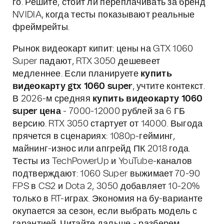
го. Решите, стоит ли переплачивать за бренд
NVIDIA, когда тесты показывают реальные
фреймрейты.
Рынок видеокарт кипит: цены на GTX 1060
Super падают, RTX 3050 дешевеет
медленнее. Если планируете
купить
видеокарту gtx 1060 super
, учтите контекст.
В 2026-м средняя
купить видеокарту 1060
super цена
- 7000-12000 рублей за 6 ГБ
версию. RTX 3050 стартует от 14000. Выгода
прячется в сценариях: 1080p-гейминг,
майнинг-износ или апгрейд ПК 2018 года.
Тесты из TechPowerUp и YouTube-каналов
подтверждают: 1060 Super выжимает 70-90
FPS в CS2 и Dota 2, 3050 добавляет 10-20%
только в RT-играх. Экономия на бу-варианте
окупается за сезон, если выбрать модель с